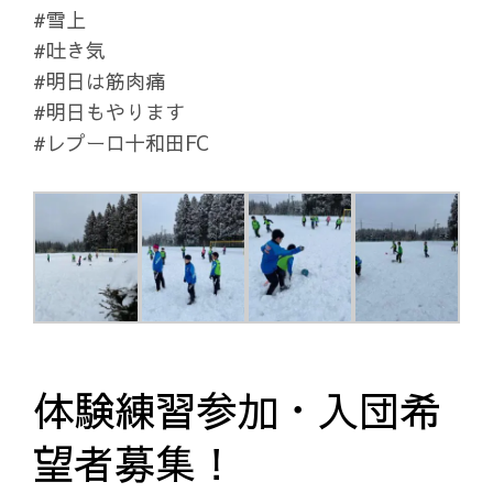
#雪上
#吐き気
#明日は筋肉痛
#明日もやります
#レプーロ十和田FC
体験練習参加・入団希
望者募集！