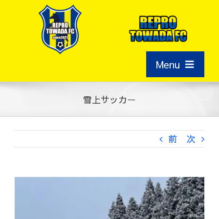
Skip
to
content
Menu
HOME
雪上サッカー
新着情報
前
次
指導者紹介
View
スケジュール
Larger
Image