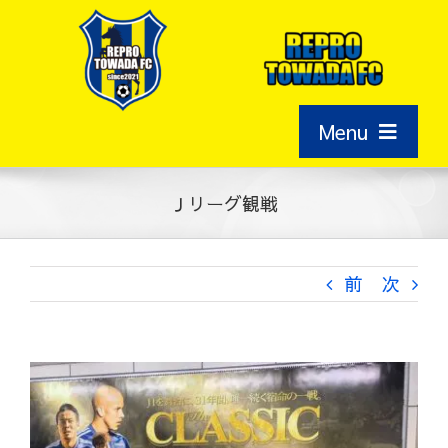
Skip
to
content
Menu
HOME
Ｊリーグ観戦
新着情報
前
次
指導者紹介
View
スケジュール
Larger
Image