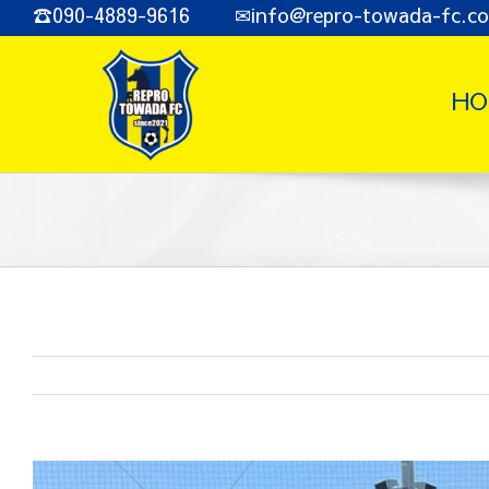
Skip
☎090-4889-9616 ✉info@repro-towada-fc.c
to
content
HO
View