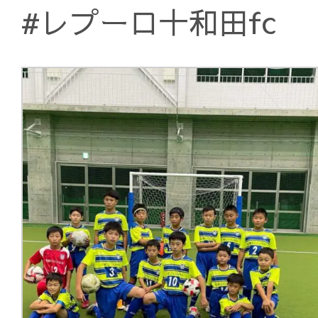
#レプーロ十和田fc