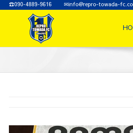
Skip
☎090-4889-9616 ✉info@repro-towada-fc.c
to
content
HO
View