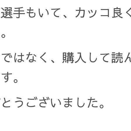
た選手もいて、カッコ良
た。
みではなく、購入して読
です。
がとうございました。